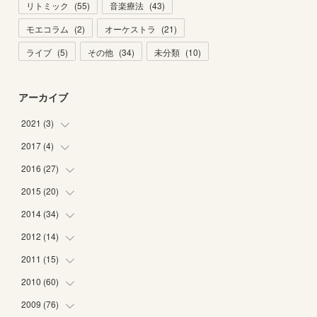
リトミック
(
55
)
音楽療法
(
43
)
モエコラム
(
2
)
オーケストラ
(
21
)
ライブ
(
5
)
その他
(
34
)
未分類
(
10
)
アーカイブ
2021
(
3
)
2017
(
4
)
(
1
)
(
2
)
2016
(
27
(
2
)
)
(
2
)
2015
(
20
(
6
)
)
(
6
)
2014
(
34
(
5
)
)
(
2
)
(
2
)
2012
(
14
(
4
)
)
(
1
)
(
1
)
(
6
)
2011
(
15
(
1
)
)
(
2
)
(
1
)
(
2
)
(
2
)
2010
(
60
(
3
)
)
(
1
)
(
1
)
(
1
)
(
5
)
(
3
)
2009
(
76
(
2
)
)