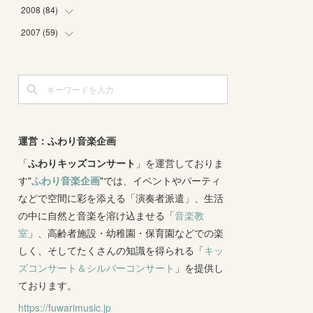
(
4
)
(
2
)
(
3
)
(
6
)
(
1
)
(
2
)
2008
(
84
(
2
)
)
(
2
)
(
1
)
(
3
)
(
3
)
(
1
)
(
9
)
2007
(
59
(
16
)
)
(
3
)
(
4
)
(
2
)
(
3
)
(
8
)
(
5
)
(
6
)
(
4
)
(
3
)
(
2
)
(
2
)
(
8
)
(
4
)
(
12
)
(
3
)
(
6
)
(
11
)
(
8
)
(
10
)
(
3
)
(
4
)
(
5
)
(
7
)
(
7
)
(
7
)
(
1
)
(
9
)
運営：ふわり音楽企画
(
8
)
(
5
)
(
4
)
(
1
)
(
8
)
「
ふわりキッズコンサート
(
8
)
」を運営しておりま
(
5
)
す"
ふわり音楽企画
"では、イベントやパーティ
(
6
)
(
3
)
(
6
)
(
7
)
などで空間に彩を添える「演奏者派遣」、生活
(
5
)
(
7
)
(
4
)
(
9
)
の中に自然と音楽を溶け込ませる「
音楽教
(
2
)
(
5
)
(
5
)
(
14
)
室
」、高齢者施設・幼稚園・保育園などでの楽
(
10
)
(
2
)
しく、そしてたくさんの知識を得られる「
(
3
)
キッ
ズコンサート＆シルバーコンサート
」を提供し
(
3
)
ております。
https://fuwarimusic.jp