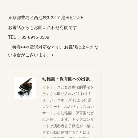
東京都豊島区西池袋3-22-7 池田ビル2F
お電話からもお問い合わせ可能です。
TEL： 03-6915-8539
（接客中や電話対応などで、お電話に出られな
い場合がございます。）
幼稚園・保育園への出張コンサートはいかがですか♪
リトミックと音楽療法的手法を
たくさん取り入れた"ふわりミ
ュージックキッズ"による出張
コンサート「ふわりキッズコン
サート」を幼稚園・保育園など
にお届けします。キッズコンサ
ートは演奏者と子供達が一緒に
音楽活動に参加することによ