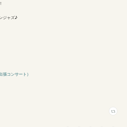
！
ンジャズ♪
出張コンサート）