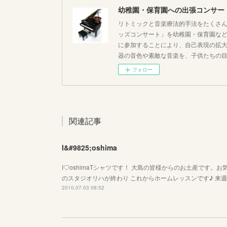
幼稚園・保育園への出張コンサー
リトミックと音楽療法的手法をたくさん
ッズコンサート」を幼稚園・保育園な
に参加することにより、自己表現の拡
器の音色や素敵な音楽を、子供たちの
フォロー
関連記事
I&#9825;oshima
I♡oshimaTシャツです！ 大島の皆様からのお土産です。
のスタジオリハが終わり これからホームレッスンです♪ 来週
2010.07.03 08:52