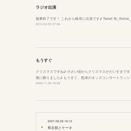
ラジオ出演
無事終了です！ これから岐阜に出発です♪ Tweet .fb_iframe_widget > sp
2010.03.03 07:06
もうすぐ
クリスマスですね♪ 小さい頃からクリスマスがだいすきです
屋に飾りました♪ もうすぐ、怒涛のキッズコンサートラッシ
2009.11.29 16:29
2007.08.28 16:12
和太鼓とケーキ