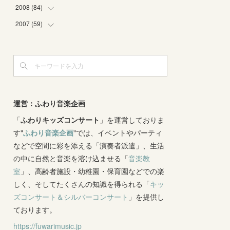
(
4
)
(
2
)
(
3
)
(
6
)
(
1
)
(
2
)
2008
(
84
(
2
)
)
(
2
)
(
1
)
(
3
)
(
3
)
(
1
)
(
9
)
2007
(
59
(
16
)
)
(
3
)
(
4
)
(
2
)
(
3
)
(
8
)
(
5
)
(
6
)
(
4
)
(
3
)
(
2
)
(
2
)
(
8
)
(
4
)
(
12
)
(
3
)
(
6
)
(
11
)
(
8
)
(
10
)
(
3
)
(
4
)
(
5
)
(
7
)
(
7
)
(
7
)
(
1
)
(
9
)
運営：ふわり音楽企画
(
8
)
(
5
)
(
4
)
(
1
)
(
8
)
「
ふわりキッズコンサート
(
8
)
」を運営しておりま
(
5
)
す"
ふわり音楽企画
"では、イベントやパーティ
(
6
)
(
3
)
(
6
)
(
7
)
などで空間に彩を添える「演奏者派遣」、生活
(
5
)
(
7
)
(
4
)
(
9
)
の中に自然と音楽を溶け込ませる「
音楽教
(
2
)
(
5
)
(
5
)
(
14
)
室
」、高齢者施設・幼稚園・保育園などでの楽
(
10
)
(
2
)
しく、そしてたくさんの知識を得られる「
(
3
)
キッ
ズコンサート＆シルバーコンサート
」を提供し
(
3
)
ております。
https://fuwarimusic.jp