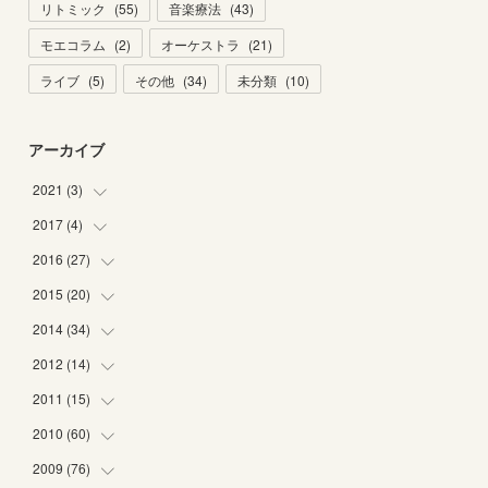
リトミック
(
55
)
音楽療法
(
43
)
モエコラム
(
2
)
オーケストラ
(
21
)
ライブ
(
5
)
その他
(
34
)
未分類
(
10
)
アーカイブ
2021
(
3
)
2017
(
4
)
(
1
)
(
2
)
2016
(
27
(
2
)
)
(
2
)
2015
(
20
(
6
)
)
(
6
)
2014
(
34
(
5
)
)
(
2
)
(
2
)
2012
(
14
(
4
)
)
(
1
)
(
1
)
(
6
)
2011
(
15
(
1
)
)
(
2
)
(
1
)
(
2
)
(
2
)
2010
(
60
(
3
)
)
(
1
)
(
1
)
(
1
)
(
5
)
(
3
)
2009
(
76
(
2
)
)