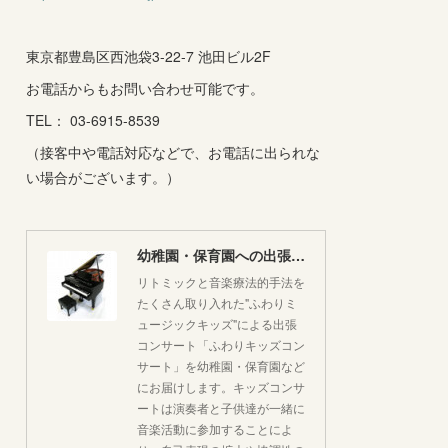
東京都豊島区西池袋3-22-7 池田ビル2F
お電話からもお問い合わせ可能です。
TEL： 03-6915-8539
（接客中や電話対応などで、お電話に出られな
い場合がございます。）
幼稚園・保育園への出張コンサートはいかがですか♪
リトミックと音楽療法的手法を
たくさん取り入れた"ふわりミ
ュージックキッズ"による出張
コンサート「ふわりキッズコン
サート」を幼稚園・保育園など
にお届けします。キッズコンサ
ートは演奏者と子供達が一緒に
音楽活動に参加することによ