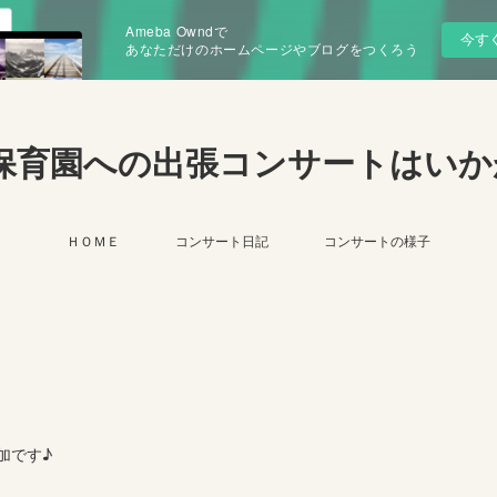
Ameba Owndで
今す
あなただけのホームページやブログをつくろう
保育園への出張コンサートはいか
ＨＯＭＥ
コンサート日記
コンサートの様子
加です♪