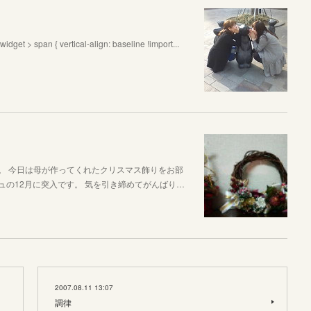
an { vertical-align: baseline !import...
。 今日は母が作ってくれたクリスマス飾りをお部
ュの12月に突入です。 気を引き締めてがんばり…
2007.08.11 13:07
調律