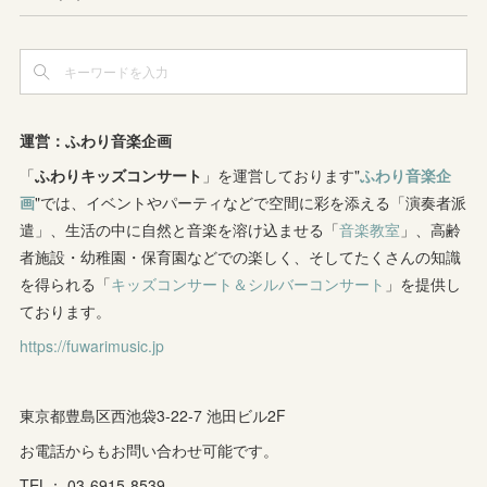
(
3
)
(
4
)
(
2
)
(
3
)
(
8
)
(
5
)
(
6
)
(
4
)
(
3
)
(
2
)
(
2
)
(
8
)
(
4
)
(
12
)
(
3
)
(
6
)
(
11
)
(
8
)
(
10
)
(
3
)
運営：ふわり音楽企画
(
4
)
(
5
)
(
7
)
「
ふわりキッズコンサート
(
7
)
」を運営しております"
ふわり音楽企
(
7
)
画
"では、イベントやパーティなどで空間に彩を添える「演奏者派
(
1
)
(
9
)
(
8
)
(
5
)
(
4
)
遣」、生活の中に自然と音楽を溶け込ませる「
音楽教室
」、高齢
者施設・幼稚園・保育園などでの楽しく、そしてたくさんの知識
(
1
)
(
8
)
(
8
)
(
5
)
を得られる「
キッズコンサート＆シルバーコンサート
」を提供し
(
6
)
(
3
)
ております。
(
6
)
(
7
)
https://fuwarimusic.jp
(
5
)
(
7
)
(
4
)
(
9
)
(
2
)
(
5
)
(
5
)
(
14
)
東京都豊島区西池袋3-22-7 池田ビル2F
(
10
)
(
2
)
お電話からもお問い合わせ可能です。
(
3
)
TEL： 03-6915-8539