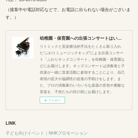
(
3
)
（接客中や電話対応などで、お電話に出られない場合がございま
す。）
幼稚園・保育園への出張コンサートはいかがですか♪
リトミックと音楽療法的手法をたくさん取り入れ
た"ふわりミュージックキッズ"による出張コンサー
ト「ふわりキッズコンサート」を幼稚園・保育園な
どにお届けします。キッズコンサートは演奏者と子
供達が一緒に音楽活動に参加することにより、自己
表現の拡大や協調性の促進の手助けをします。ま
た、プロの演奏家のいろいろな楽器の音色や素敵な
音楽を、子供たちの目の前にお届けします。
フォロー
LINK
子ども向けイベント｜NHKプロモーション