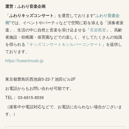
(
11
)
(
8
)
(
10
)
(
3
)
運営：ふわり音楽企画
(
4
)
(
5
)
(
7
)
「
ふわりキッズコンサート
(
7
)
」を運営しております"
ふわり音楽企
(
7
)
画
"では、イベントやパーティなどで空間に彩を添える「演奏者派
(
1
)
(
9
)
(
8
)
(
5
)
(
4
)
遣」、生活の中に自然と音楽を溶け込ませる「
音楽教室
」、高齢
者施設・幼稚園・保育園などでの楽しく、そしてたくさんの知識
(
1
)
(
8
)
(
8
)
(
5
)
を得られる「
キッズコンサート＆シルバーコンサート
」を提供し
(
6
)
(
3
)
ております。
(
6
)
(
7
)
https://fuwarimusic.jp
(
5
)
(
7
)
(
4
)
(
9
)
(
2
)
(
5
)
(
5
)
(
14
)
東京都豊島区西池袋3-22-7 池田ビル2F
(
10
)
(
2
)
お電話からもお問い合わせ可能です。
(
3
)
TEL： 03-6915-8539
(
3
)
（接客中や電話対応などで、お電話に出られない場合がございま
す。）