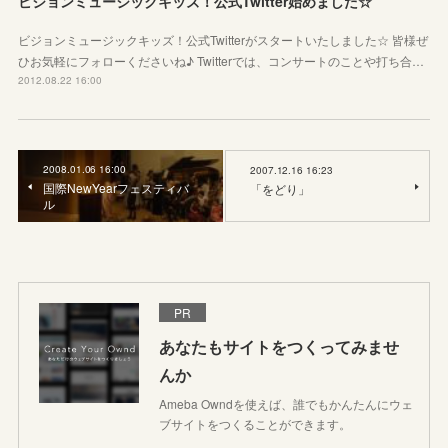
ビジョンミュージックキッズ！公式Twitter始めました☆
ビジョンミュージックキッズ！公式Twitterがスタートいたしました☆ 皆様ぜ
ひお気軽にフォローくださいね♪ Twitterでは、コンサートのことや打ち合…
2012.08.22 16:00
2008.01.06 16:00
2007.12.16 16:23
国際NewYearフェスティバ
「をどり」
ル
PR
あなたもサイトをつくってみませ
んか
Ameba Owndを使えば、誰でもかんたんにウェ
ブサイトをつくることができます。