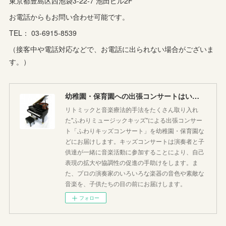
東京都豊島区西池袋3-22-7 池田ビル2F
(
10
)
(
2
)
お電話からもお問い合わせ可能です。
(
3
)
TEL： 03-6915-8539
(
3
)
（接客中や電話対応などで、お電話に出られない場合がございま
す。）
幼稚園・保育園への出張コンサートはいかがですか♪
リトミックと音楽療法的手法をたくさん取り入れ
た"ふわりミュージックキッズ"による出張コンサー
ト「ふわりキッズコンサート」を幼稚園・保育園な
どにお届けします。キッズコンサートは演奏者と子
供達が一緒に音楽活動に参加することにより、自己
表現の拡大や協調性の促進の手助けをします。ま
た、プロの演奏家のいろいろな楽器の音色や素敵な
音楽を、子供たちの目の前にお届けします。
フォロー