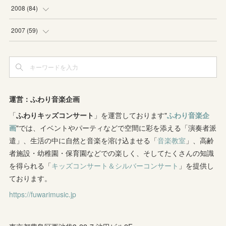
(
4
)
(
2
)
(
3
)
(
6
)
(
1
)
(
2
)
(
2
)
2008
(
84
)
(
2
)
(
1
)
(
3
)
(
3
)
(
1
)
(
9
)
(
16
)
2007
(
59
)
(
3
)
(
4
)
(
2
)
(
3
)
(
8
)
(
5
)
(
6
)
(
4
)
(
3
)
(
2
)
(
2
)
(
8
)
(
4
)
(
12
)
(
3
)
(
6
)
(
11
)
(
8
)
(
10
)
(
3
)
運営：ふわり音楽企画
(
4
)
(
5
)
(
7
)
「
ふわりキッズコンサート
(
7
)
」を運営しております"
ふわり音楽企
(
7
)
画
"では、イベントやパーティなどで空間に彩を添える「演奏者派
(
1
)
(
9
)
(
8
)
(
5
)
(
4
)
遣」、生活の中に自然と音楽を溶け込ませる「
音楽教室
」、高齢
者施設・幼稚園・保育園などでの楽しく、そしてたくさんの知識
(
1
)
(
8
)
(
8
)
(
5
)
を得られる「
キッズコンサート＆シルバーコンサート
」を提供し
(
6
)
(
3
)
ております。
(
6
)
(
7
)
https://fuwarimusic.jp
(
5
)
(
7
)
(
4
)
(
9
)
(
2
)
(
5
)
(
5
)
(
14
)