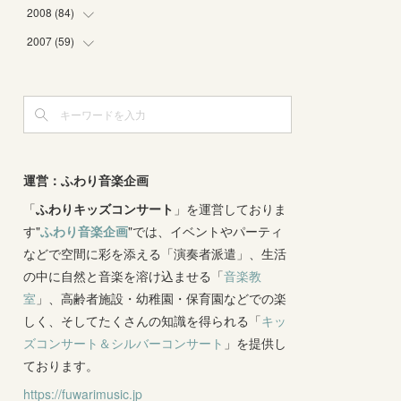
(
4
)
(
2
)
(
3
)
(
6
)
(
1
)
(
2
)
2008
(
84
(
2
)
)
(
2
)
(
1
)
(
3
)
(
3
)
(
1
)
(
9
)
2007
(
59
(
16
)
)
(
3
)
(
4
)
(
2
)
(
3
)
(
8
)
(
5
)
(
6
)
(
4
)
(
3
)
(
2
)
(
2
)
(
8
)
(
4
)
(
12
)
(
3
)
(
6
)
(
11
)
(
8
)
(
10
)
(
3
)
(
4
)
(
5
)
(
7
)
(
7
)
(
7
)
(
1
)
(
9
)
運営：ふわり音楽企画
(
8
)
(
5
)
(
4
)
(
1
)
(
8
)
「
ふわりキッズコンサート
(
8
)
」を運営しておりま
(
5
)
す"
ふわり音楽企画
"では、イベントやパーティ
(
6
)
(
3
)
(
6
)
(
7
)
などで空間に彩を添える「演奏者派遣」、生活
(
5
)
(
7
)
(
4
)
(
9
)
の中に自然と音楽を溶け込ませる「
音楽教
(
2
)
(
5
)
(
5
)
(
14
)
室
」、高齢者施設・幼稚園・保育園などでの楽
(
10
)
(
2
)
しく、そしてたくさんの知識を得られる「
(
3
)
キッ
ズコンサート＆シルバーコンサート
」を提供し
(
3
)
ております。
https://fuwarimusic.jp