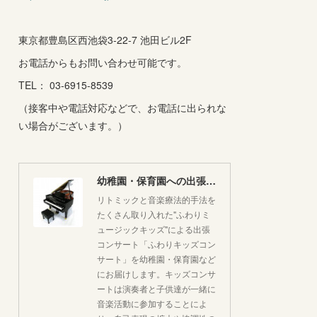
東京都豊島区西池袋3-22-7 池田ビル2F
お電話からもお問い合わせ可能です。
TEL： 03-6915-8539
（接客中や電話対応などで、お電話に出られな
い場合がございます。）
幼稚園・保育園への出張コンサートはいかがですか♪
リトミックと音楽療法的手法を
たくさん取り入れた"ふわりミ
ュージックキッズ"による出張
コンサート「ふわりキッズコン
サート」を幼稚園・保育園など
にお届けします。キッズコンサ
ートは演奏者と子供達が一緒に
音楽活動に参加することによ