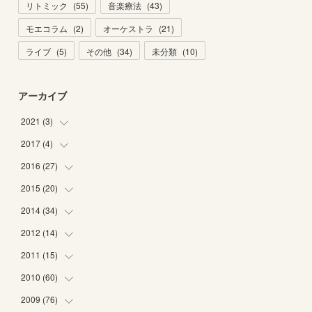
リトミック
(
55
)
音楽療法
(
43
)
モエコラム
(
2
)
オーケストラ
(
21
)
ライブ
(
5
)
その他
(
34
)
未分類
(
10
)
アーカイブ
2021
(
3
)
2017
(
4
)
(
1
)
(
2
)
2016
(
27
(
2
)
)
(
2
)
2015
(
20
(
6
)
)
(
6
)
2014
(
34
(
5
)
)
(
2
)
(
2
)
2012
(
14
(
4
)
)
(
1
)
(
1
)
(
6
)
2011
(
15
(
1
)
)
(
2
)
(
1
)
(
2
)
(
2
)
2010
(
60
(
3
)
)
(
1
)
(
1
)
(
1
)
(
5
)
(
3
)
2009
(
76
(
2
)
)