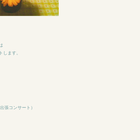
は
トします。
の出張コンサート）