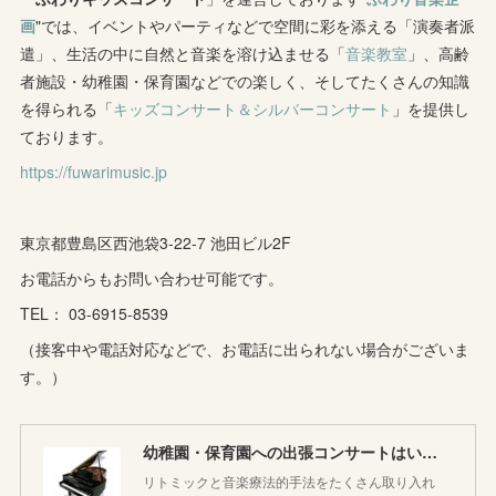
画
"では、イベントやパーティなどで空間に彩を添える「演奏者派
(
1
)
(
9
)
(
8
)
(
5
)
(
4
)
遣」、生活の中に自然と音楽を溶け込ませる「
音楽教室
」、高齢
者施設・幼稚園・保育園などでの楽しく、そしてたくさんの知識
(
1
)
(
8
)
(
8
)
(
5
)
を得られる「
キッズコンサート＆シルバーコンサート
」を提供し
(
6
)
(
3
)
ております。
(
6
)
(
7
)
https://fuwarimusic.jp
(
5
)
(
7
)
(
4
)
(
9
)
(
2
)
(
5
)
(
5
)
(
14
)
東京都豊島区西池袋3-22-7 池田ビル2F
(
10
)
(
2
)
お電話からもお問い合わせ可能です。
(
3
)
TEL： 03-6915-8539
(
3
)
（接客中や電話対応などで、お電話に出られない場合がございま
す。）
幼稚園・保育園への出張コンサートはいかがですか♪
リトミックと音楽療法的手法をたくさん取り入れ