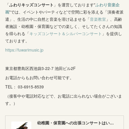
(
4
)
(
5
)
(
7
)
「
ふわりキッズコンサート
(
7
)
」を運営しております"
ふわり音楽企
(
7
)
画
"では、イベントやパーティなどで空間に彩を添える「演奏者派
(
1
)
(
9
)
(
8
)
(
5
)
(
4
)
遣」、生活の中に自然と音楽を溶け込ませる「
音楽教室
」、高齢
者施設・幼稚園・保育園などでの楽しく、そしてたくさんの知識
(
1
)
(
8
)
(
8
)
(
5
)
を得られる「
キッズコンサート＆シルバーコンサート
」を提供し
(
6
)
(
3
)
ております。
(
6
)
(
7
)
https://fuwarimusic.jp
(
5
)
(
7
)
(
4
)
(
9
)
(
2
)
(
5
)
(
5
)
(
14
)
東京都豊島区西池袋3-22-7 池田ビル2F
(
10
)
(
2
)
お電話からもお問い合わせ可能です。
(
3
)
TEL： 03-6915-8539
(
3
)
（接客中や電話対応などで、お電話に出られない場合がございま
す。）
幼稚園・保育園への出張コンサートはいかがですか♪