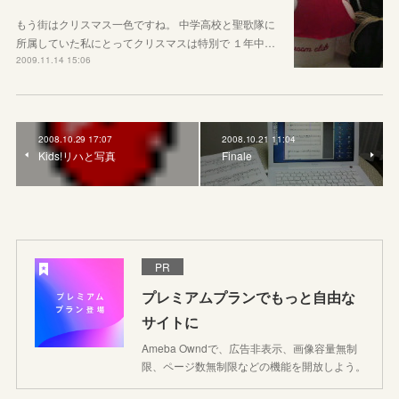
もう街はクリスマス一色ですね。 中学高校と聖歌隊に
所属していた私にとってクリスマスは特別で １年中…
2009.11.14 15:06
2008.10.29 17:07
2008.10.21 11:04
Kids!リハと写真
Finale
PR
プレミアムプランでもっと自由な
サイトに
Ameba Owndで、広告非表示、画像容量無制
限、ページ数無制限などの機能を開放しよう。