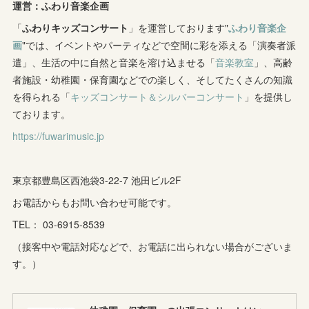
運営：ふわり音楽企画
(
4
)
(
5
)
(
7
)
「
ふわりキッズコンサート
(
7
)
」を運営しております"
ふわり音楽企
(
7
)
画
"では、イベントやパーティなどで空間に彩を添える「演奏者派
(
1
)
(
9
)
(
8
)
(
5
)
(
4
)
遣」、生活の中に自然と音楽を溶け込ませる「
音楽教室
」、高齢
者施設・幼稚園・保育園などでの楽しく、そしてたくさんの知識
(
1
)
(
8
)
(
8
)
(
5
)
を得られる「
キッズコンサート＆シルバーコンサート
」を提供し
(
6
)
(
3
)
ております。
(
6
)
(
7
)
https://fuwarimusic.jp
(
5
)
(
7
)
(
4
)
(
9
)
(
2
)
(
5
)
(
5
)
(
14
)
東京都豊島区西池袋3-22-7 池田ビル2F
(
10
)
(
2
)
お電話からもお問い合わせ可能です。
(
3
)
TEL： 03-6915-8539
(
3
)
（接客中や電話対応などで、お電話に出られない場合がございま
す。）