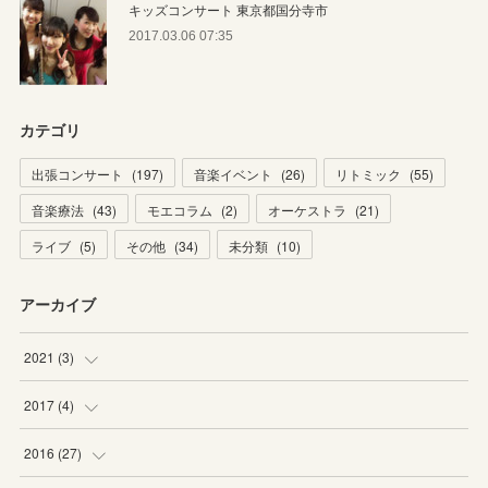
キッズコンサート 東京都国分寺市
2017.03.06 07:35
カテゴリ
出張コンサート
(
197
)
音楽イベント
(
26
)
リトミック
(
55
)
音楽療法
(
43
)
モエコラム
(
2
)
オーケストラ
(
21
)
ライブ
(
5
)
その他
(
34
)
未分類
(
10
)
アーカイブ
2021
(
3
)
(
1
)
2017
(
4
)
(
2
)
(
2
)
2016
(
27
)