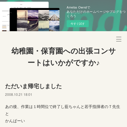
Ameba Owndで
あなただけのホームページやブログをつ
くろう
今すぐ試す
幼稚園・保育園への出張コンサ
ートはいかがですか♪
ただいま帰宅しました
2008.10.21 18:01
あの後、作業は１時間位で終了し藍ちゃんと若手指揮者のＴ先生
と
かんぱーい