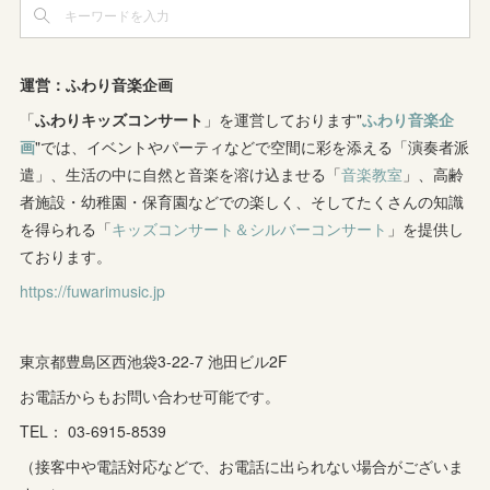
(
3
)
(
2
)
(
2
)
(
8
)
(
4
)
(
12
)
(
3
)
(
6
)
(
11
)
(
8
)
(
10
)
(
3
)
運営：ふわり音楽企画
(
4
)
(
5
)
(
7
)
「
ふわりキッズコンサート
(
7
)
」を運営しております"
ふわり音楽企
(
7
)
画
"では、イベントやパーティなどで空間に彩を添える「演奏者派
(
1
)
(
9
)
(
8
)
(
5
)
(
4
)
遣」、生活の中に自然と音楽を溶け込ませる「
音楽教室
」、高齢
者施設・幼稚園・保育園などでの楽しく、そしてたくさんの知識
(
1
)
(
8
)
(
8
)
(
5
)
を得られる「
キッズコンサート＆シルバーコンサート
」を提供し
(
6
)
(
3
)
ております。
(
6
)
(
7
)
https://fuwarimusic.jp
(
5
)
(
7
)
(
4
)
(
9
)
(
2
)
(
5
)
(
5
)
(
14
)
東京都豊島区西池袋3-22-7 池田ビル2F
(
10
)
(
2
)
お電話からもお問い合わせ可能です。
(
3
)
TEL： 03-6915-8539
(
3
)
（接客中や電話対応などで、お電話に出られない場合がございま