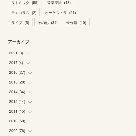
リトミック
(
55
)
音楽療法
(
43
)
モエコラム
(
2
)
オーケストラ
(
21
)
ライブ
(
5
)
その他
(
34
)
未分類
(
10
)
アーカイブ
2021
(
3
)
2017
(
4
)
(
1
)
(
2
)
2016
(
27
(
2
)
)
(
2
)
2015
(
20
(
6
)
)
(
6
)
2014
(
34
(
5
)
)
(
2
)
(
2
)
2012
(
14
(
4
)
)
(
1
)
(
1
)
(
6
)
2011
(
15
(
1
)
)
(
2
)
(
1
)
(
2
)
(
2
)
2010
(
60
(
3
)
)
(
1
)
(
1
)
(
1
)
(
5
)
(
3
)
2009
(
76
(
2
)
)