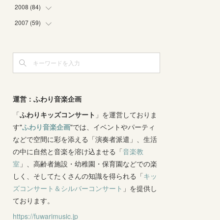
(
4
)
(
2
)
(
3
)
(
6
)
(
1
)
(
2
)
2008
(
84
(
2
)
)
(
2
)
(
1
)
(
3
)
(
3
)
(
1
)
(
9
)
2007
(
59
(
16
)
)
(
3
)
(
4
)
(
2
)
(
3
)
(
8
)
(
5
)
(
6
)
(
4
)
(
3
)
(
2
)
(
2
)
(
8
)
(
4
)
(
12
)
(
3
)
(
6
)
(
11
)
(
8
)
(
10
)
(
3
)
(
4
)
(
5
)
(
7
)
(
7
)
(
7
)
(
1
)
(
9
)
運営：ふわり音楽企画
(
8
)
(
5
)
(
4
)
(
1
)
(
8
)
「
ふわりキッズコンサート
(
8
)
」を運営しておりま
(
5
)
す"
ふわり音楽企画
"では、イベントやパーティ
(
6
)
(
3
)
(
6
)
(
7
)
などで空間に彩を添える「演奏者派遣」、生活
(
5
)
(
7
)
(
4
)
(
9
)
の中に自然と音楽を溶け込ませる「
音楽教
(
2
)
(
5
)
(
5
)
(
14
)
室
」、高齢者施設・幼稚園・保育園などでの楽
(
10
)
(
2
)
しく、そしてたくさんの知識を得られる「
(
3
)
キッ
ズコンサート＆シルバーコンサート
」を提供し
(
3
)
ております。
https://fuwarimusic.jp