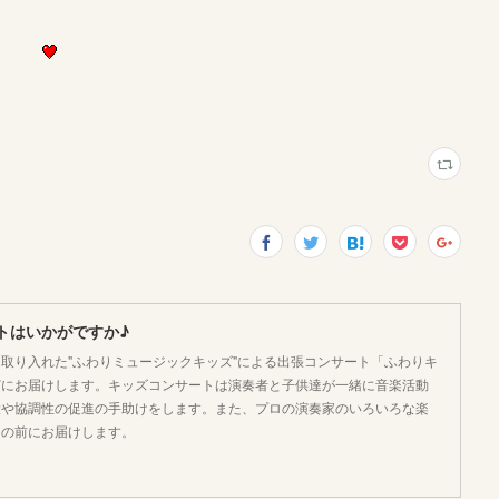
トはいかがですか♪
取り入れた"ふわりミュージックキッズ"による出張コンサート「ふわりキ
どにお届けします。キッズコンサートは演奏者と子供達が一緒に音楽活動
大や協調性の促進の手助けをします。また、プロの演奏家のいろいろな楽
目の前にお届けします。