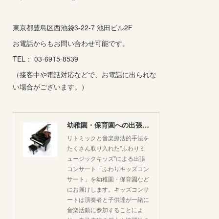
東京都豊島区西池袋3-22-7 池田ビル2F
お電話からもお問い合わせ可能です。
TEL： 03-6915-8539
（接客中や電話対応などで、お電話に出られな
い場合がございます。）
幼稚園・保育園への出張コンサートはいかがですか♪
リトミックと音楽療法的手法を
たくさん取り入れた"ふわりミ
ュージックキッズ"による出張
コンサート「ふわりキッズコン
サート」を幼稚園・保育園など
にお届けします。キッズコンサ
ートは演奏者と子供達が一緒に
音楽活動に参加することによ