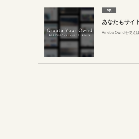
PR
あなたもサイ
Ameba Owndを