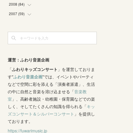
(
4
)
(
2
)
(
3
)
(
6
)
(
1
)
(
2
)
2008
(
84
(
2
)
)
(
2
)
(
1
)
(
3
)
(
3
)
(
1
)
(
9
)
2007
(
59
(
16
)
)
(
3
)
(
4
)
(
2
)
(
3
)
(
8
)
(
5
)
(
6
)
(
4
)
(
3
)
(
2
)
(
2
)
(
8
)
(
4
)
(
12
)
(
3
)
(
6
)
(
11
)
(
8
)
(
10
)
(
3
)
(
4
)
(
5
)
(
7
)
(
7
)
(
7
)
(
1
)
(
9
)
運営：ふわり音楽企画
(
8
)
(
5
)
(
4
)
(
1
)
(
8
)
「
ふわりキッズコンサート
(
8
)
」を運営しておりま
(
5
)
す"
ふわり音楽企画
"では、イベントやパーティ
(
6
)
(
3
)
(
6
)
(
7
)
などで空間に彩を添える「演奏者派遣」、生活
(
5
)
(
7
)
(
4
)
(
9
)
の中に自然と音楽を溶け込ませる「
音楽教
(
2
)
(
5
)
(
5
)
(
14
)
室
」、高齢者施設・幼稚園・保育園などでの楽
(
10
)
(
2
)
しく、そしてたくさんの知識を得られる「
(
3
)
キッ
ズコンサート＆シルバーコンサート
」を提供し
(
3
)
ております。
https://fuwarimusic.jp