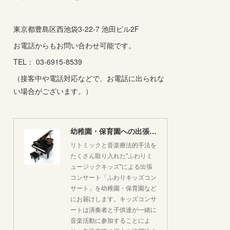
東京都豊島区西池袋3-22-7 池田ビル2F
お電話からもお問い合わせ可能です。
TEL： 03-6915-8539
（接客中や電話対応などで、お電話に出られな
い場合がございます。）
幼稚園・保育園への出張コンサートはいかがですか♪
リトミックと音楽療法的手法を
たくさん取り入れた"ふわりミ
ュージックキッズ"による出張
コンサート「ふわりキッズコン
サート」を幼稚園・保育園など
にお届けします。キッズコンサ
ートは演奏者と子供達が一緒に
音楽活動に参加することによ