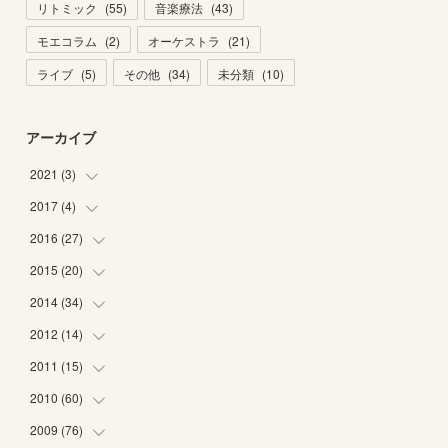
リトミック
(
55
)
音楽療法
(
43
)
モエコラム
(
2
)
オーケストラ
(
21
)
ライブ
(
5
)
その他
(
34
)
未分類
(
10
)
アーカイブ
2021
(
3
)
2017
(
4
)
(
1
)
(
2
)
2016
(
27
(
2
)
)
(
2
)
2015
(
20
(
6
)
)
(
6
)
2014
(
34
(
5
)
)
(
2
)
(
2
)
2012
(
14
(
4
)
)
(
1
)
(
1
)
(
6
)
2011
(
15
(
1
)
)
(
2
)
(
1
)
(
2
)
(
2
)
2010
(
60
(
3
)
)
(
1
)
(
1
)
(
1
)
(
5
)
(
3
)
2009
(
76
(
2
)
)