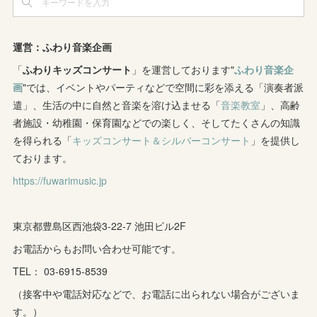
(
3
)
(
2
)
(
2
)
(
8
)
(
4
)
(
12
)
(
3
)
(
6
)
(
11
)
(
8
)
(
10
)
(
3
)
運営：ふわり音楽企画
(
4
)
(
5
)
(
7
)
「
ふわりキッズコンサート
(
7
)
」を運営しております"
ふわり音楽企
(
7
)
画
"では、イベントやパーティなどで空間に彩を添える「演奏者派
(
1
)
(
9
)
(
8
)
(
5
)
(
4
)
遣」、生活の中に自然と音楽を溶け込ませる「
音楽教室
」、高齢
者施設・幼稚園・保育園などでの楽しく、そしてたくさんの知識
(
1
)
(
8
)
(
8
)
(
5
)
を得られる「
キッズコンサート＆シルバーコンサート
」を提供し
(
6
)
(
3
)
ております。
(
6
)
(
7
)
https://fuwarimusic.jp
(
5
)
(
7
)
(
4
)
(
9
)
(
2
)
(
5
)
(
5
)
(
14
)
東京都豊島区西池袋3-22-7 池田ビル2F
(
10
)
(
2
)
お電話からもお問い合わせ可能です。
(
3
)
TEL： 03-6915-8539
(
3
)
（接客中や電話対応などで、お電話に出られない場合がございま
す。）