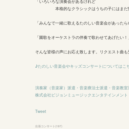
「いろいろな演奏会があるけれど
本格的なクラシックはうちの子にはまだ無
「みんなで一緒に歌えるたのしい音楽会があったら
「園歌をオーケストラの伴奏で歌わせてあげたい！
そんな皆様の声にお応え致します。リクエスト曲も
♪たのしい音楽会やキッズコンサートについてはこ
演奏家（音楽家）派遣・音楽療法士派遣・音楽教室
株式会社ビジョンミュージックエンタテインメント
Tweet
出張コンサート
(
197
)