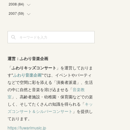
(
4
)
(
2
)
(
3
)
(
6
)
(
1
)
(
2
)
2008
(
84
(
2
)
)
(
2
)
(
1
)
(
3
)
(
3
)
(
1
)
(
9
)
2007
(
59
(
16
)
)
(
3
)
(
4
)
(
2
)
(
3
)
(
8
)
(
5
)
(
6
)
(
4
)
(
3
)
(
2
)
(
2
)
(
8
)
(
4
)
(
12
)
(
3
)
(
6
)
(
11
)
(
8
)
(
10
)
(
3
)
(
4
)
(
5
)
(
7
)
(
7
)
(
7
)
(
1
)
(
9
)
運営：ふわり音楽企画
(
8
)
(
5
)
(
4
)
(
1
)
(
8
)
「
ふわりキッズコンサート
(
8
)
」を運営しておりま
(
5
)
す"
ふわり音楽企画
"では、イベントやパーティ
(
6
)
(
3
)
(
6
)
(
7
)
などで空間に彩を添える「演奏者派遣」、生活
(
5
)
(
7
)
(
4
)
(
9
)
の中に自然と音楽を溶け込ませる「
音楽教
(
2
)
(
5
)
(
5
)
(
14
)
室
」、高齢者施設・幼稚園・保育園などでの楽
(
10
)
(
2
)
しく、そしてたくさんの知識を得られる「
(
3
)
キッ
ズコンサート＆シルバーコンサート
」を提供し
(
3
)
ております。
https://fuwarimusic.jp