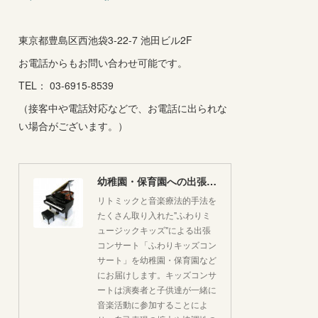
東京都豊島区西池袋3-22-7 池田ビル2F
お電話からもお問い合わせ可能です。
TEL： 03-6915-8539
（接客中や電話対応などで、お電話に出られな
い場合がございます。）
幼稚園・保育園への出張コンサートはいかがですか♪
リトミックと音楽療法的手法を
たくさん取り入れた"ふわりミ
ュージックキッズ"による出張
コンサート「ふわりキッズコン
サート」を幼稚園・保育園など
にお届けします。キッズコンサ
ートは演奏者と子供達が一緒に
音楽活動に参加することによ