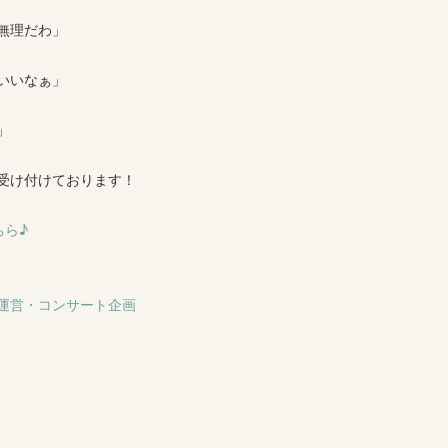
理だわ」
いいなぁ」
」
受け付けております！
ちら♪
運営・コンサート企画