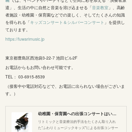
画
"では、イベントやパーティなどで空間に彩を添える「演奏者派
(
1
)
(
9
)
(
8
)
(
5
)
(
4
)
遣」、生活の中に自然と音楽を溶け込ませる「
音楽教室
」、高齢
者施設・幼稚園・保育園などでの楽しく、そしてたくさんの知識
(
1
)
(
8
)
(
8
)
(
5
)
を得られる「
キッズコンサート＆シルバーコンサート
」を提供し
(
6
)
(
3
)
ております。
(
6
)
(
7
)
https://fuwarimusic.jp
(
5
)
(
7
)
(
4
)
(
9
)
(
2
)
(
5
)
(
5
)
(
14
)
東京都豊島区西池袋3-22-7 池田ビル2F
(
10
)
(
2
)
お電話からもお問い合わせ可能です。
(
3
)
TEL： 03-6915-8539
(
3
)
（接客中や電話対応などで、お電話に出られない場合がございま
す。）
幼稚園・保育園への出張コンサートはいかがですか♪
リトミックと音楽療法的手法をたくさん取り入れ
た"ふわりミュージックキッズ"による出張コンサー