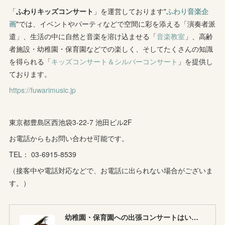
(
4
)
(
5
)
(
7
)
「
ふわりキッズコンサート
(
7
)
」を運営しております"
ふわり音楽企
(
7
)
画
"では、イベントやパーティなどで空間に彩を添える「演奏者派
(
1
)
(
9
)
(
8
)
(
5
)
(
4
)
遣」、生活の中に自然と音楽を溶け込ませる「
音楽教室
」、高齢
者施設・幼稚園・保育園などでの楽しく、そしてたくさんの知識
(
1
)
(
8
)
(
8
)
(
5
)
を得られる「
キッズコンサート＆シルバーコンサート
」を提供し
(
6
)
(
3
)
ております。
(
6
)
(
7
)
https://fuwarimusic.jp
(
5
)
(
7
)
(
4
)
(
9
)
(
2
)
(
5
)
(
5
)
(
14
)
東京都豊島区西池袋3-22-7 池田ビル2F
(
10
)
(
2
)
お電話からもお問い合わせ可能です。
(
3
)
TEL： 03-6915-8539
(
3
)
（接客中や電話対応などで、お電話に出られない場合がございま
す。）
幼稚園・保育園への出張コンサートはいかがですか♪