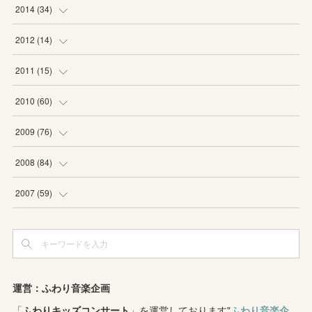
(
6
)
(
5
)
2014
(
34
)
(
2
)
(
2
)
(
4
)
2012
(
14
)
(
1
)
(
1
)
(
6
)
(
1
)
2011
(
15
)
(
2
)
(
1
)
(
2
)
(
2
)
(
3
)
2010
(
60
)
(
1
)
(
1
)
(
1
)
(
5
)
(
3
)
(
2
)
2009
(
76
)
(
4
)
(
2
)
(
3
)
(
6
)
(
1
)
(
2
)
(
2
)
2008
(
84
)
(
2
)
(
1
)
(
3
)
(
3
)
(
1
)
(
9
)
(
16
)
2007
(
59
)
(
3
)
(
4
)
(
2
)
(
3
)
(
8
)
(
5
)
(
6
)
(
4
)
(
3
)
(
2
)
(
2
)
(
8
)
(
4
)
(
12
)
(
3
)
(
6
)
(
11
)
(
8
)
(
10
)
(
3
)
運営：ふわり音楽企画
(
4
)
(
5
)
(
7
)
「
ふわりキッズコンサート
(
7
)
」を運営しております"
ふわり音楽企
(
7
)