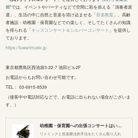
画
"では、イベントやパーティなどで空間に彩を添える「演奏者派
(
1
)
(
9
)
(
8
)
(
5
)
(
4
)
遣」、生活の中に自然と音楽を溶け込ませる「
音楽教室
」、高齢
者施設・幼稚園・保育園などでの楽しく、そしてたくさんの知識
(
1
)
(
8
)
(
8
)
(
5
)
を得られる「
キッズコンサート＆シルバーコンサート
」を提供し
(
6
)
(
3
)
ております。
(
6
)
(
7
)
https://fuwarimusic.jp
(
5
)
(
7
)
(
4
)
(
9
)
(
2
)
(
5
)
(
5
)
(
14
)
東京都豊島区西池袋3-22-7 池田ビル2F
(
10
)
(
2
)
お電話からもお問い合わせ可能です。
(
3
)
TEL： 03-6915-8539
(
3
)
（接客中や電話対応などで、お電話に出られない場合がございま
す。）
幼稚園・保育園への出張コンサートはいかがですか♪
リトミックと音楽療法的手法をたくさん取り入れ