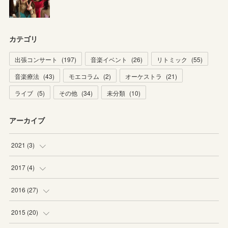
カテゴリ
出張コンサート
(
197
)
音楽イベント
(
26
)
リトミック
(
55
)
音楽療法
(
43
)
モエコラム
(
2
)
オーケストラ
(
21
)
ライブ
(
5
)
その他
(
34
)
未分類
(
10
)
アーカイブ
2021
(
3
)
(
1
)
2017
(
4
)
(
2
)
(
2
)
2016
(
27
)
(
2
)
(
6
)
2015
(
20
)