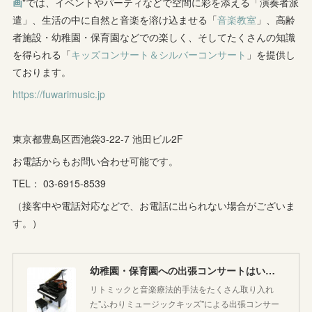
画
"では、イベントやパーティなどで空間に彩を添える「演奏者派
(
1
)
(
9
)
(
8
)
(
5
)
(
4
)
遣」、生活の中に自然と音楽を溶け込ませる「
音楽教室
」、高齢
者施設・幼稚園・保育園などでの楽しく、そしてたくさんの知識
(
1
)
(
8
)
(
8
)
(
5
)
を得られる「
キッズコンサート＆シルバーコンサート
」を提供し
(
6
)
(
3
)
ております。
(
6
)
(
7
)
https://fuwarimusic.jp
(
5
)
(
7
)
(
4
)
(
9
)
(
2
)
(
5
)
(
5
)
(
14
)
東京都豊島区西池袋3-22-7 池田ビル2F
(
10
)
(
2
)
お電話からもお問い合わせ可能です。
(
3
)
TEL： 03-6915-8539
(
3
)
（接客中や電話対応などで、お電話に出られない場合がございま
す。）
幼稚園・保育園への出張コンサートはいかがですか♪
リトミックと音楽療法的手法をたくさん取り入れ
た"ふわりミュージックキッズ"による出張コンサー