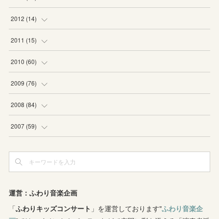
(
2
)
(
2
)
(
4
)
2012
(
14
)
(
1
)
(
1
)
(
6
)
(
1
)
2011
(
15
)
(
2
)
(
1
)
(
2
)
(
2
)
(
3
)
2010
(
60
)
(
1
)
(
1
)
(
1
)
(
5
)
(
3
)
(
2
)
2009
(
76
)
(
4
)
(
2
)
(
3
)
(
6
)
(
1
)
(
2
)
(
2
)
2008
(
84
)
(
2
)
(
1
)
(
3
)
(
3
)
(
1
)
(
9
)
(
16
)
2007
(
59
)
(
3
)
(
4
)
(
2
)
(
3
)
(
8
)
(
5
)
(
6
)
(
4
)
(
3
)
(
2
)
(
2
)
(
8
)
(
4
)
(
12
)
(
3
)
(
6
)
(
11
)
(
8
)
(
10
)
(
3
)
運営：ふわり音楽企画
(
4
)
(
5
)
(
7
)
「
ふわりキッズコンサート
(
7
)
」を運営しております"
ふわり音楽企
(
7
)