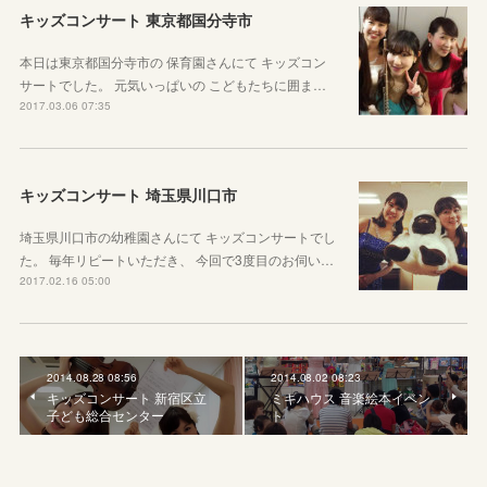
キッズコンサート 東京都国分寺市
本日は東京都国分寺市の 保育園さんにて キッズコン
サートでした。 元気いっぱいの こどもたちに囲ま…
2017.03.06 07:35
キッズコンサート 埼玉県川口市
埼玉県川口市の幼稚園さんにて キッズコンサートでし
た。 毎年リピートいただき、 今回で3度目のお伺い…
2017.02.16 05:00
2014.08.28 08:56
2014.08.02 08:23
キッズコンサート 新宿区立
ミキハウス 音楽絵本イベン
子ども総合センター
ト