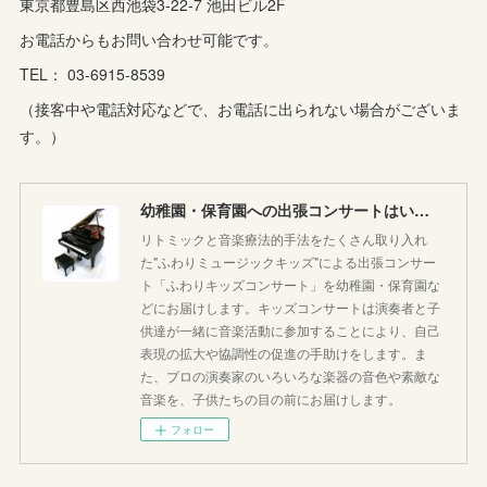
東京都豊島区西池袋3-22-7 池田ビル2F
(
10
)
(
2
)
お電話からもお問い合わせ可能です。
(
3
)
TEL： 03-6915-8539
(
3
)
（接客中や電話対応などで、お電話に出られない場合がございま
す。）
幼稚園・保育園への出張コンサートはいかがですか♪
リトミックと音楽療法的手法をたくさん取り入れ
た"ふわりミュージックキッズ"による出張コンサー
ト「ふわりキッズコンサート」を幼稚園・保育園な
どにお届けします。キッズコンサートは演奏者と子
供達が一緒に音楽活動に参加することにより、自己
表現の拡大や協調性の促進の手助けをします。ま
た、プロの演奏家のいろいろな楽器の音色や素敵な
音楽を、子供たちの目の前にお届けします。
フォロー