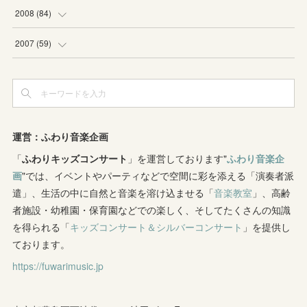
(
4
)
(
2
)
(
3
)
(
6
)
(
1
)
(
2
)
(
2
)
2008
(
84
)
(
2
)
(
1
)
(
3
)
(
3
)
(
1
)
(
9
)
(
16
)
2007
(
59
)
(
3
)
(
4
)
(
2
)
(
3
)
(
8
)
(
5
)
(
6
)
(
4
)
(
3
)
(
2
)
(
2
)
(
8
)
(
4
)
(
12
)
(
3
)
(
6
)
(
11
)
(
8
)
(
10
)
(
3
)
運営：ふわり音楽企画
(
4
)
(
5
)
(
7
)
「
ふわりキッズコンサート
(
7
)
」を運営しております"
ふわり音楽企
(
7
)
画
"では、イベントやパーティなどで空間に彩を添える「演奏者派
(
1
)
(
9
)
(
8
)
(
5
)
(
4
)
遣」、生活の中に自然と音楽を溶け込ませる「
音楽教室
」、高齢
者施設・幼稚園・保育園などでの楽しく、そしてたくさんの知識
(
1
)
(
8
)
(
8
)
(
5
)
を得られる「
キッズコンサート＆シルバーコンサート
」を提供し
(
6
)
(
3
)
ております。
(
6
)
(
7
)
https://fuwarimusic.jp
(
5
)
(
7
)
(
4
)
(
9
)
(
2
)
(
5
)
(
5
)
(
14
)