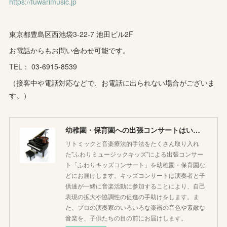
https://fuwarimusic.jp
(
5
)
(
7
)
(
4
)
(
9
)
(
2
)
(
5
)
(
5
)
(
14
)
東京都豊島区西池袋3-22-7 池田ビル2F
(
10
)
(
2
)
お電話からもお問い合わせ可能です。
(
3
)
TEL： 03-6915-8539
(
3
)
（接客中や電話対応などで、お電話に出られない場合がございま
す。）
幼稚園・保育園への出張コンサートはいかがですか♪
リトミックと音楽療法的手法をたくさん取り入れ
た"ふわりミュージックキッズ"による出張コンサー
ト「ふわりキッズコンサート」を幼稚園・保育園な
どにお届けします。キッズコンサートは演奏者と子
供達が一緒に音楽活動に参加することにより、自己
表現の拡大や協調性の促進の手助けをします。ま
た、プロの演奏家のいろいろな楽器の音色や素敵な
音楽を、子供たちの目の前にお届けします。