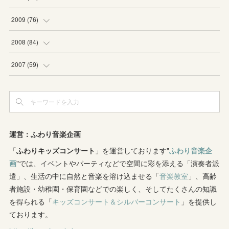
(
1
)
(
1
)
(
1
)
(
5
)
(
3
)
(
2
)
2009
(
76
)
(
4
)
(
2
)
(
3
)
(
6
)
(
1
)
(
2
)
(
2
)
2008
(
84
)
(
2
)
(
1
)
(
3
)
(
3
)
(
1
)
(
9
)
(
16
)
2007
(
59
)
(
3
)
(
4
)
(
2
)
(
3
)
(
8
)
(
5
)
(
6
)
(
4
)
(
3
)
(
2
)
(
2
)
(
8
)
(
4
)
(
12
)
(
3
)
(
6
)
(
11
)
(
8
)
(
10
)
(
3
)
運営：ふわり音楽企画
(
4
)
(
5
)
(
7
)
「
ふわりキッズコンサート
(
7
)
」を運営しております"
ふわり音楽企
(
7
)
画
"では、イベントやパーティなどで空間に彩を添える「演奏者派
(
1
)
(
9
)
(
8
)
(
5
)
(
4
)
遣」、生活の中に自然と音楽を溶け込ませる「
音楽教室
」、高齢
者施設・幼稚園・保育園などでの楽しく、そしてたくさんの知識
(
1
)
(
8
)
(
8
)
(
5
)
を得られる「
キッズコンサート＆シルバーコンサート
」を提供し
(
6
)
(
3
)
ております。
(
6
)
(
7
)