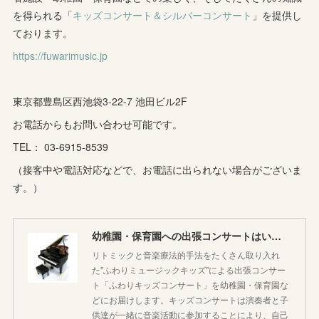
(
8
)
(
8
)
(
5
)
を得られる「
キッズコンサート＆シルバーコンサート
」を提供し
(
6
)
(
3
)
ております。
(
6
)
(
7
)
https://fuwarimusic.jp
(
5
)
(
7
)
(
4
)
(
9
)
(
2
)
(
5
)
(
5
)
(
14
)
東京都豊島区西池袋3-22-7 池田ビル2F
(
10
)
(
2
)
お電話からもお問い合わせ可能です。
(
3
)
TEL： 03-6915-8539
(
3
)
（接客中や電話対応などで、お電話に出られない場合がございま
す。）
幼稚園・保育園への出張コンサートはいかがですか♪
リトミックと音楽療法的手法をたくさん取り入れ
た"ふわりミュージックキッズ"による出張コンサー
ト「ふわりキッズコンサート」を幼稚園・保育園な
どにお届けします。キッズコンサートは演奏者と子
供達が一緒に音楽活動に参加することにより、自己