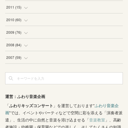
(
1
)
(
1
)
(
6
)
(
1
)
2011
(
15
)
(
2
)
(
1
)
(
2
)
(
2
)
(
3
)
2010
(
60
)
(
1
)
(
1
)
(
1
)
(
5
)
(
3
)
(
2
)
2009
(
76
)
(
4
)
(
2
)
(
3
)
(
6
)
(
1
)
(
2
)
(
2
)
2008
(
84
)
(
2
)
(
1
)
(
3
)
(
3
)
(
1
)
(
9
)
(
16
)
2007
(
59
)
(
3
)
(
4
)
(
2
)
(
3
)
(
8
)
(
5
)
(
6
)
(
4
)
(
3
)
(
2
)
(
2
)
(
8
)
(
4
)
(
12
)
(
3
)
(
6
)
(
11
)
(
8
)
(
10
)
(
3
)
運営：ふわり音楽企画
(
4
)
(
5
)
(
7
)
「
ふわりキッズコンサート
(
7
)
」を運営しております"
ふわり音楽企
(
7
)
画
"では、イベントやパーティなどで空間に彩を添える「演奏者派
(
1
)
(
9
)
(
8
)
(
5
)
(
4
)
遣」、生活の中に自然と音楽を溶け込ませる「
音楽教室
」、高齢
者施設・幼稚園・保育園などでの楽しく、そしてたくさんの知識
(
1
)