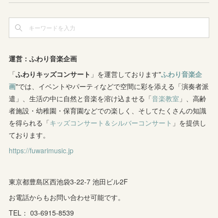
(
3
)
(
4
)
(
2
)
(
3
)
(
8
)
(
5
)
(
6
)
(
4
)
(
3
)
(
2
)
(
2
)
(
8
)
(
4
)
(
12
)
(
3
)
(
6
)
(
11
)
(
8
)
(
10
)
(
3
)
運営：ふわり音楽企画
(
4
)
(
5
)
(
7
)
「
ふわりキッズコンサート
(
7
)
」を運営しております"
ふわり音楽企
(
7
)
画
"では、イベントやパーティなどで空間に彩を添える「演奏者派
(
1
)
(
9
)
(
8
)
(
5
)
(
4
)
遣」、生活の中に自然と音楽を溶け込ませる「
音楽教室
」、高齢
者施設・幼稚園・保育園などでの楽しく、そしてたくさんの知識
(
1
)
(
8
)
(
8
)
(
5
)
を得られる「
キッズコンサート＆シルバーコンサート
」を提供し
(
6
)
(
3
)
ております。
(
6
)
(
7
)
https://fuwarimusic.jp
(
5
)
(
7
)
(
4
)
(
9
)
(
2
)
(
5
)
(
5
)
(
14
)
東京都豊島区西池袋3-22-7 池田ビル2F
(
10
)
(
2
)
お電話からもお問い合わせ可能です。
(
3
)
TEL： 03-6915-8539
(
3
)