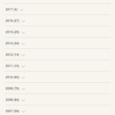
(
1
)
2017
(
4
)
(
2
)
(
2
)
2016
(
27
)
(
2
)
(
6
)
2015
(
20
)
(
6
)
(
5
)
2014
(
34
)
(
2
)
(
2
)
(
4
)
2012
(
14
)
(
1
)
(
1
)
(
6
)
(
1
)
2011
(
15
)
(
2
)
(
1
)
(
2
)
(
2
)
(
3
)
2010
(
60
)
(
1
)
(
1
)
(
1
)
(
5
)
(
3
)
(
2
)
2009
(
76
)
(
4
)
(
2
)
(
3
)
(
6
)
(
1
)
(
2
)
(
2
)
2008
(
84
)
(
2
)
(
1
)
(
3
)
(
3
)
(
1
)
(
9
)
(
16
)
2007
(
59
)