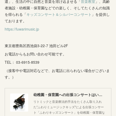
遣」、生活の中に自然と音楽を溶け込ませる「
音楽教室
」、高齢
者施設・幼稚園・保育園などでの楽しく、そしてたくさんの知識
(
1
)
(
8
)
(
8
)
(
5
)
を得られる「
キッズコンサート＆シルバーコンサート
」を提供し
(
6
)
(
3
)
ております。
(
6
)
(
7
)
https://fuwarimusic.jp
(
5
)
(
7
)
(
4
)
(
9
)
(
2
)
(
5
)
(
5
)
(
14
)
東京都豊島区西池袋3-22-7 池田ビル2F
(
10
)
(
2
)
お電話からもお問い合わせ可能です。
(
3
)
TEL： 03-6915-8539
(
3
)
（接客中や電話対応などで、お電話に出られない場合がございま
す。）
幼稚園・保育園への出張コンサートはいかがですか♪
リトミックと音楽療法的手法をたくさん取り入れ
た"ふわりミュージックキッズ"による出張コンサー
ト「ふわりキッズコンサート」を幼稚園・保育園な