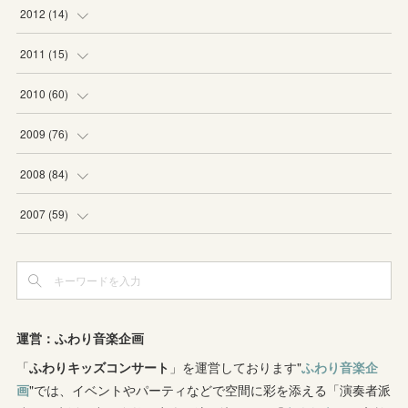
(
2
)
(
2
)
(
4
)
2012
(
14
)
(
1
)
(
1
)
(
6
)
(
1
)
2011
(
15
)
(
2
)
(
1
)
(
2
)
(
2
)
(
3
)
2010
(
60
)
(
1
)
(
1
)
(
1
)
(
5
)
(
3
)
(
2
)
2009
(
76
)
(
4
)
(
2
)
(
3
)
(
6
)
(
1
)
(
2
)
(
2
)
2008
(
84
)
(
2
)
(
1
)
(
3
)
(
3
)
(
1
)
(
9
)
(
16
)
2007
(
59
)
(
3
)
(
4
)
(
2
)
(
3
)
(
8
)
(
5
)
(
6
)
(
4
)
(
3
)
(
2
)
(
2
)
(
8
)
(
4
)
(
12
)
(
3
)
(
6
)
(
11
)
(
8
)
(
10
)
(
3
)
運営：ふわり音楽企画
(
4
)
(
5
)
(
7
)
「
ふわりキッズコンサート
(
7
)
」を運営しております"
ふわり音楽企
(
7
)
画
"では、イベントやパーティなどで空間に彩を添える「演奏者派
(
1
)
(
9
)
(
8
)
(
5
)
(
4
)