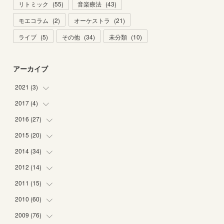
リトミック
(
55
)
音楽療法
(
43
)
モエコラム
(
2
)
オーケストラ
(
21
)
ライブ
(
5
)
その他
(
34
)
未分類
(
10
)
アーカイブ
2021
(
3
)
2017
(
4
)
(
1
)
(
2
)
2016
(
27
(
2
)
)
(
2
)
2015
(
20
(
6
)
)
(
6
)
2014
(
34
(
5
)
)
(
2
)
(
2
)
2012
(
14
(
4
)
)
(
1
)
(
1
)
(
6
)
2011
(
15
(
1
)
)
(
2
)
(
1
)
(
2
)
(
2
)
2010
(
60
(
3
)
)
(
1
)
(
1
)
(
1
)
(
5
)
(
3
)
2009
(
76
(
2
)
)