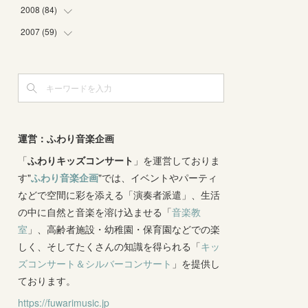
(
4
)
(
2
)
(
3
)
(
6
)
(
1
)
(
2
)
2008
(
84
(
2
)
)
(
2
)
(
1
)
(
3
)
(
3
)
(
1
)
(
9
)
2007
(
59
(
16
)
)
(
3
)
(
4
)
(
2
)
(
3
)
(
8
)
(
5
)
(
6
)
(
4
)
(
3
)
(
2
)
(
2
)
(
8
)
(
4
)
(
12
)
(
3
)
(
6
)
(
11
)
(
8
)
(
10
)
(
3
)
(
4
)
(
5
)
(
7
)
(
7
)
(
7
)
(
1
)
(
9
)
運営：ふわり音楽企画
(
8
)
(
5
)
(
4
)
(
1
)
(
8
)
「
ふわりキッズコンサート
(
8
)
」を運営しておりま
(
5
)
す"
ふわり音楽企画
"では、イベントやパーティ
(
6
)
(
3
)
(
6
)
(
7
)
などで空間に彩を添える「演奏者派遣」、生活
(
5
)
(
7
)
(
4
)
(
9
)
の中に自然と音楽を溶け込ませる「
音楽教
(
2
)
(
5
)
(
5
)
(
14
)
室
」、高齢者施設・幼稚園・保育園などでの楽
(
10
)
(
2
)
しく、そしてたくさんの知識を得られる「
(
3
)
キッ
ズコンサート＆シルバーコンサート
」を提供し
(
3
)
ております。
https://fuwarimusic.jp