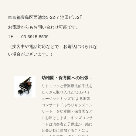
東京都豊島区西池袋3-22-7 池田ビル2F
お電話からもお問い合わせ可能です。
TEL： 03-6915-8539
（接客中や電話対応などで、お電話に出られな
い場合がございます。）
幼稚園・保育園への出張コンサートはいかがですか♪
リトミックと音楽療法的手法を
たくさん取り入れた"ふわりミ
ュージックキッズ"による出張
コンサート「ふわりキッズコン
サート」を幼稚園・保育園など
にお届けします。キッズコンサ
ートは演奏者と子供達が一緒に
音楽活動に参加することによ