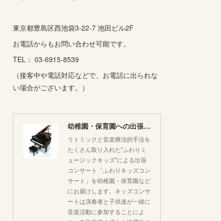
東京都豊島区西池袋3-22-7 池田ビル2F
お電話からもお問い合わせ可能です。
TEL： 03-6915-8539
（接客中や電話対応などで、お電話に出られな
い場合がございます。）
幼稚園・保育園への出張コンサートはいかがですか♪
リトミックと音楽療法的手法を
たくさん取り入れた"ふわりミ
ュージックキッズ"による出張
コンサート「ふわりキッズコン
サート」を幼稚園・保育園など
にお届けします。キッズコンサ
ートは演奏者と子供達が一緒に
音楽活動に参加することによ