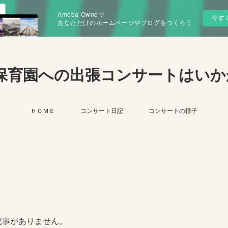
Ameba Owndで
今す
あなただけのホームページやブログをつくろう
保育園への出張コンサートはいか
ＨＯＭＥ
コンサート日記
コンサートの様子
記事がありません。