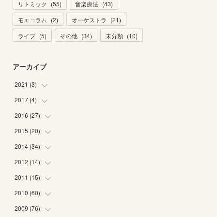
リトミック
(
55
)
音楽療法
(
43
)
モエコラム
(
2
)
オーケストラ
(
21
)
ライブ
(
5
)
その他
(
34
)
未分類
(
10
)
アーカイブ
2021
(
3
)
2017
(
4
)
(
1
)
(
2
)
2016
(
27
(
2
)
)
(
2
)
2015
(
20
(
6
)
)
(
6
)
2014
(
34
(
5
)
)
(
2
)
(
2
)
2012
(
14
(
4
)
)
(
1
)
(
1
)
(
6
)
2011
(
15
(
1
)
)
(
2
)
(
1
)
(
2
)
(
2
)
2010
(
60
(
3
)
)
(
1
)
(
1
)
(
1
)
(
5
)
(
3
)
2009
(
76
(
2
)
)