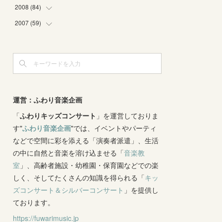
(
4
)
(
2
)
(
3
)
(
6
)
(
1
)
(
2
)
2008
(
84
(
2
)
)
(
2
)
(
1
)
(
3
)
(
3
)
(
1
)
(
9
)
2007
(
59
(
16
)
)
(
3
)
(
4
)
(
2
)
(
3
)
(
8
)
(
5
)
(
6
)
(
4
)
(
3
)
(
2
)
(
2
)
(
8
)
(
4
)
(
12
)
(
3
)
(
6
)
(
11
)
(
8
)
(
10
)
(
3
)
(
4
)
(
5
)
(
7
)
(
7
)
(
7
)
(
1
)
(
9
)
運営：ふわり音楽企画
(
8
)
(
5
)
(
4
)
(
1
)
(
8
)
「
ふわりキッズコンサート
(
8
)
」を運営しておりま
(
5
)
す"
ふわり音楽企画
"では、イベントやパーティ
(
6
)
(
3
)
(
6
)
(
7
)
などで空間に彩を添える「演奏者派遣」、生活
(
5
)
(
7
)
(
4
)
(
9
)
の中に自然と音楽を溶け込ませる「
音楽教
(
2
)
(
5
)
(
5
)
(
14
)
室
」、高齢者施設・幼稚園・保育園などでの楽
(
10
)
(
2
)
しく、そしてたくさんの知識を得られる「
(
3
)
キッ
ズコンサート＆シルバーコンサート
」を提供し
(
3
)
ております。
https://fuwarimusic.jp